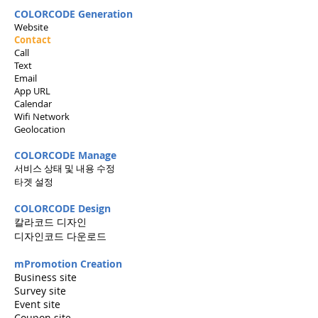
COLORCODE Generation
Website
Contact
Call
Text
Email
App URL
Calendar
Wifi Network
Geolocation
COLORCODE Manage
서비스 상태 및 내용 수정
타겟 설정
COLORCODE Design
칼라코드 디자인
디자인코드 다운로드
mPromotion Creation
Business site
Survey site
Event site
Coupon site