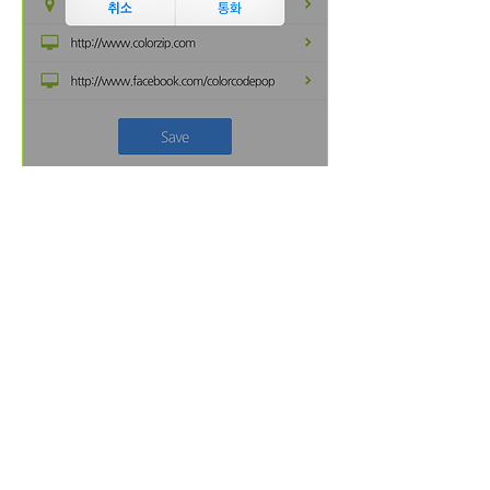
인쇄매체
영상매체