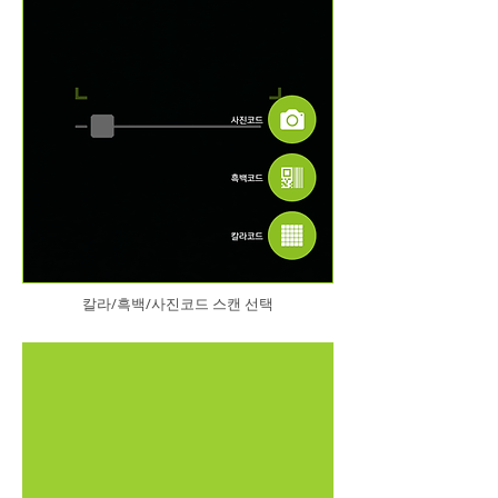
칼라/흑백/사진코드 스캔 선택