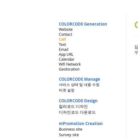
COLORCODE Generation
Website
Contact
Call
Text
칼
Email
App URL
Calendar
Wifi Network
Geolocation
COLORCODE Manage
서비스 상태 및 내용 수정
타겟 설정
COLORCODE Design
칼라코드 디자인
디자인코드 다운로드
mPromotion Creation
Business site
Survey site